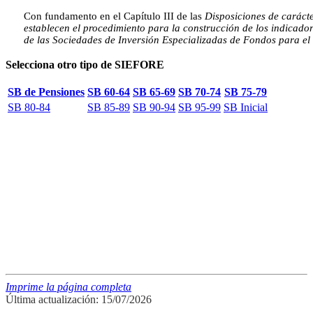
Con fundamento en el Capítulo III de las
Disposiciones de caráct
establecen el procedimiento para la construcción de los indicado
de las Sociedades de Inversión Especializadas de Fondos para el 
Selecciona otro tipo de SIEFORE
SB de Pensiones
SB 60-64
SB 65-69
SB 70-74
SB 75-79
SB 80-84
SB 85-89
SB 90-94
SB 95-99
SB Inicial
Imprime la página completa
Última actualización: 15/07/2026