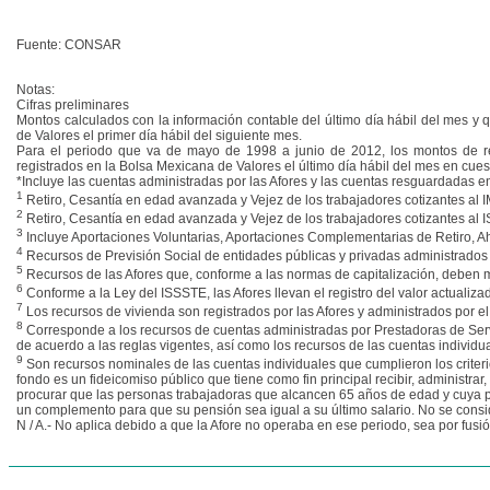
Fuente: CONSAR
Notas:
Cifras preliminares
Montos calculados con la información contable del último día hábil del mes y 
de Valores el primer día hábil del siguiente mes.
Para el periodo que va de mayo de 1998 a junio de 2012, los montos de re
registrados en la Bolsa Mexicana de Valores el último día hábil del mes en cues
*Incluye las cuentas administradas por las Afores y las cuentas resguardadas 
1
Retiro, Cesantía en edad avanzada y Vejez de los trabajadores cotizantes al I
2
Retiro, Cesantía en edad avanzada y Vejez de los trabajadores cotizantes al I
3
Incluye Aportaciones Voluntarias, Aportaciones Complementarias de Retiro, Ah
4
Recursos de Previsión Social de entidades públicas y privadas administrados 
5
Recursos de las Afores que, conforme a las normas de capitalización, deben m
6
Conforme a la Ley del ISSSTE, las Afores llevan el registro del valor actuali
7
Los recursos de vivienda son registrados por las Afores y administrados por 
8
Corresponde a los recursos de cuentas administradas por Prestadoras de Servi
de acuerdo a las reglas vigentes, así como los recursos de las cuentas individ
9
Son recursos nominales de las cuentas individuales que cumplieron los criter
fondo es un fideicomiso público que tiene como fin principal recibir, administrar
procurar que las personas trabajadoras que alcancen 65 años de edad y cuya pe
un complemento para que su pensión sea igual a su último salario. No se consid
N / A.- No aplica debido a que la Afore no operaba en ese periodo, sea por fusió